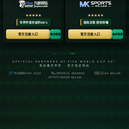
发布时间：2026-06-10
**麻了！最快速度交易杜兰特！太阳已经无可救药……
**
在NBA这个竞争异常激烈的舞台上，一位球员的去留常
常能够决定一支球队的命运。而对于菲尼克斯太阳队
（Phoenix Suns）来说，如今他们面临的最大难题或许
就是凯文·杜兰特（Kevin Durant）。**麻了！最快速度
交易杜兰特**，这是许多球迷和篮球评论员的共识，因
为太阳已经无可救药，亟需一次革命性的改变。
**原因一：杜兰特的健康状况堪忧**
虽然杜兰特是联盟中最有天赋的球员之一，但他的健康
问题一直是个隐患。近年来的多次重大伤病已让很多人