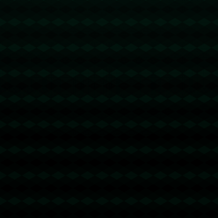
杜兰特在过去的一年里展示出了心理状态的波动，这也
许进一步加剧了球队的紧张情绪。他在社交媒体上的争
论，甚至公开与队友的不和，都显示出他可能已经无心
留在菲尼克斯。交易一个心理状态稳定的球员能够为球
队带来更多的平静和专注。
**战术调整的迫切性**
交易杜兰特并不是放弃本赛季，而是通过交易获取更多
优质球员或未来的选秀权，这样能够为球队注入新鲜血
液。例如，太阳可以瞄准一些潜力新星，或者多换几名
功能型球员，以弥补阵容深度的问题。
**总结**：杜兰特巨大的球场能力毋庸置疑，但综合**
健康隐患**、**球队化学反应不佳**以及**心理状态不