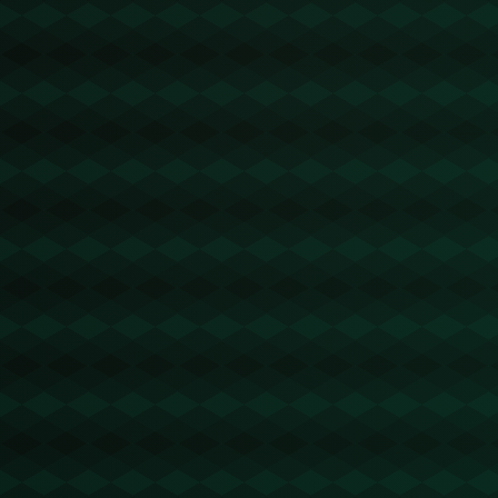
碧基，这位巴塞罗那的传奇人物，在绿茵场上的表
迷。碧基之所以成为巴塞罗那的象征，不仅是因为他