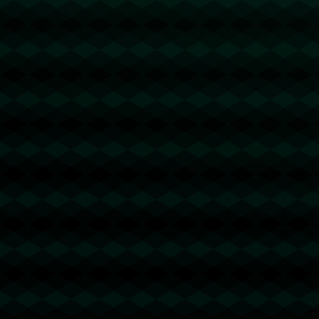
域，巴塞罗那的成功显然为他的观点提供了有力支
综上所述，碧基对皇马青训的批评不仅是个人的直
好地享受两家俱乐部之间永恒的辉煌对抗。