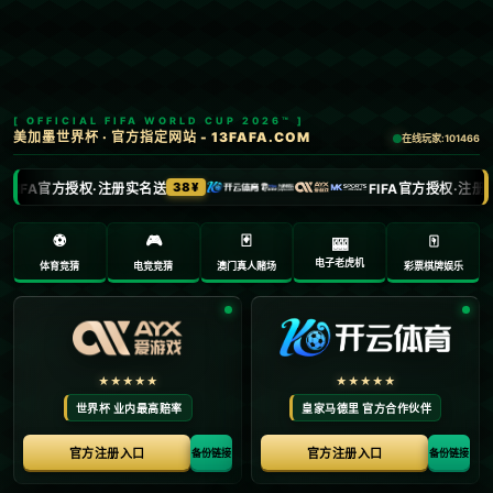
曝阿森納有意引進國米邊翼阿什拉夫.
发布时间：2026-06-10