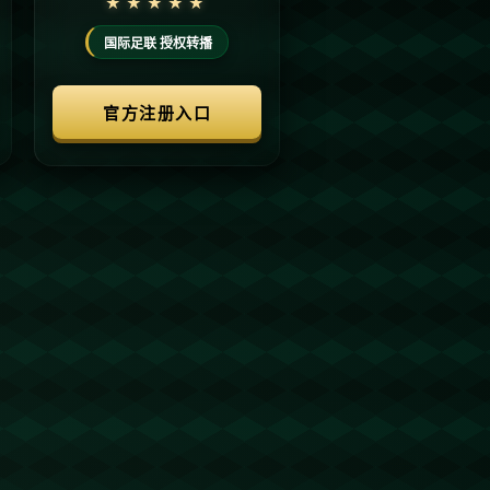
稳定性.
们谈到这类球员时，人们总会联想到阿尔扬·罗本与
葡萄牙边锋拉斐尔·莱奥：“他让我想起了罗本和里贝
战术稳定性角度分析他的改进空间。