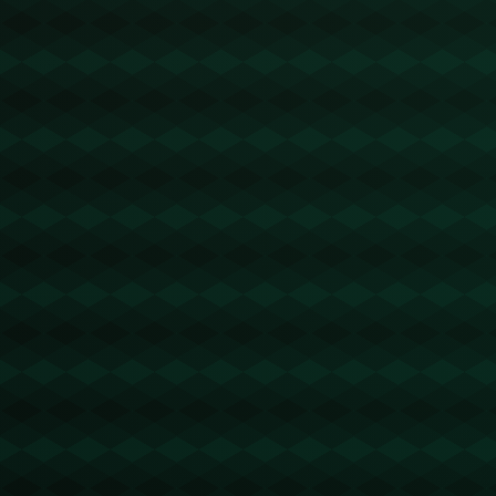
莱奥在比赛中总能展现出超强的速度和灵活性，无
总能迅速利用自身爆发力撕裂防线。除此之外，他身
尤其是在2021/22赛季，莱奥在AC米兰的表
时刻几度救主。
### **稳定性：潜力落地的关键挑战**