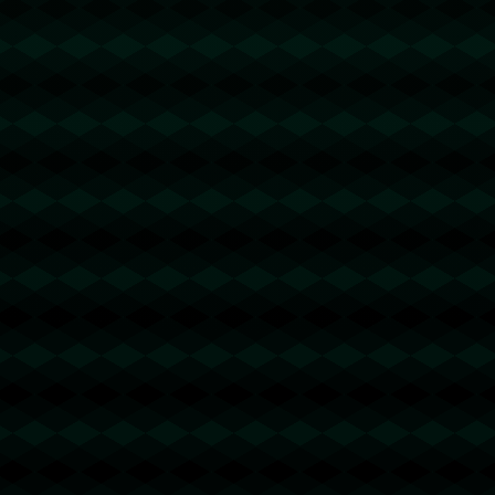
在另一场可能会失去存在感。这种表现难以匹配罗本与里贝里在比赛中的稳
未能为球队提供更大帮助。
无缝衔接各种战术变化。而莱奥在AC米兰需要进一步提高自己的战术执
综合能力更强的球员。
他从早期以速度见长的突破型边锋，成长为技术与意识兼备的进攻多面手，
节奏的控制，使他成为拜仁左路的发动机，无论面对哪种防守方案，他都
仅需要提高自身的体能稳定性，还需要在心理强度和战术执行力上进一步
国家队带来更多荣誉。
变为大场面稳定的超级球星，时间会给出答案。
贝里，AC米兰，稳定性**