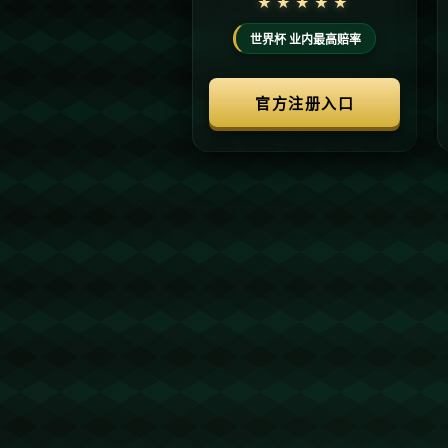
范博梅
**范博梅尔：莱奥让我想到了罗本和里贝里，但他需
在当今足坛，点燃看台激情的总是那些充满创造力
弗兰克·里贝里这对传奇的 "罗贝里组合"。近期
里，但稳定性还需要提高。”
这种评价不仅突出了莱奥的天赋和潜力，也折射出