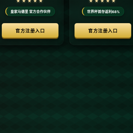
五队争二变三队抢四 留给国足容错率已越来越低.
发布时间：2026-06-10
悄然发生变化**。从最初的**五队争二**转变为如今的**三队抢四*
战**。面对这种局势，国足的容错空间愈加减少，必须迈出持续稳定发展