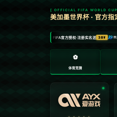
网站首页
公司简介
产品