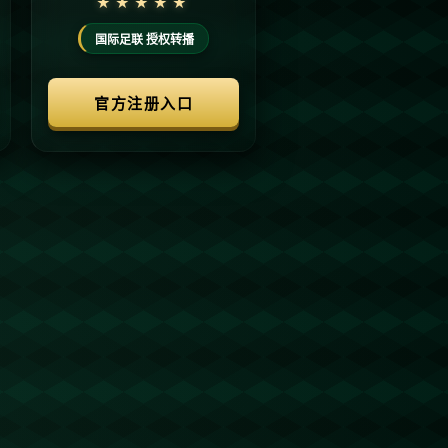
*，这种动态竞争背后反映出亚洲足球整体水平的提升，
的步伐才能在竞争中破局。