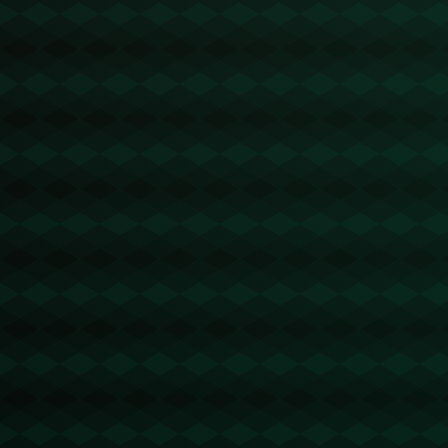
**主题：从五队争二到三队抢四，国足容错率的挑战
近年来，亚洲球队在国际赛场上不断崭露头角。从*