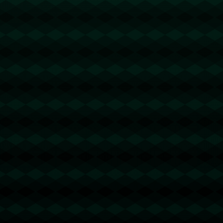
表现的关键球员。詹姆斯·哈登作为球队的核心控卫，拥有丰富的比赛经
场搭档**。
登则以出色的控场能力和传球视野著称。普尔**能够利用哈登的精准穿
间更大，更加多元化。