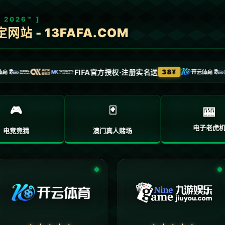
中心
新闻资讯
联系我们