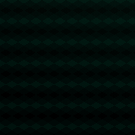
快船队在过去几个赛季中一直在寻找能够提升整体
了哈登的这些优点。两者的组合**有望形成强大的后
普尔以其灵活的突破和稳定的外线投篮而闻名，而哈
突破撕开对手防线。这样的组合让快船队的进攻空
**潜在影响：奇才和快船的考量**