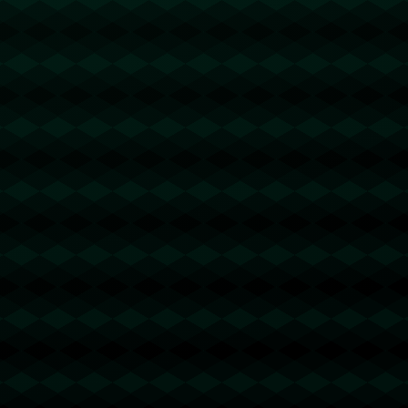
验和顶级的战术意识。普尔选择加入快船，正是看中
越传球来寻找进攻机会**，而哈登也可以通过普尔的