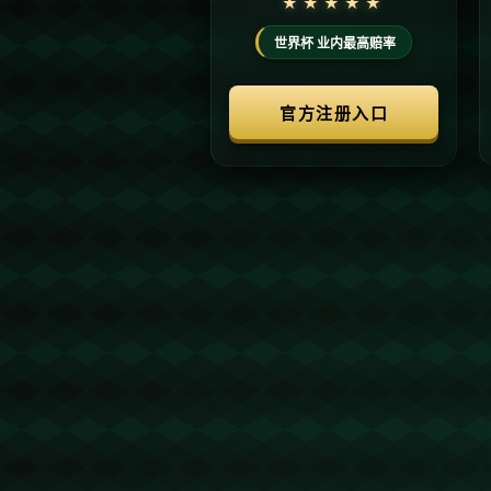
普尔申请
**普尔申请加盟快船！督促奇才尽快完成交易，自
在NBA的交易市场上，总会有一些轰动性新闻吸引
队，还预示着未来NBA格局的变化。本文将详细分