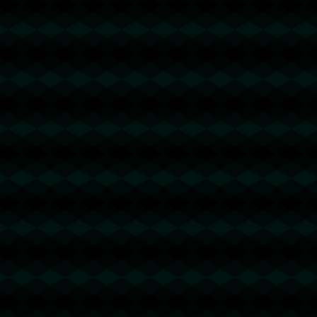
对于他们来说无疑是一个损失，但也是调整球队结构的契机。在过去的赛
推动球队实现长期发展目标。
球队整体实力**，更重要的是给球队带来了赢得总冠军的希望。在NBA
上掀起了巨大波澜。通过与詹姆斯·哈登的合作，普尔期待着在洛杉矶开