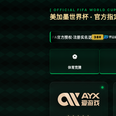
网站首页
公司简介
产品