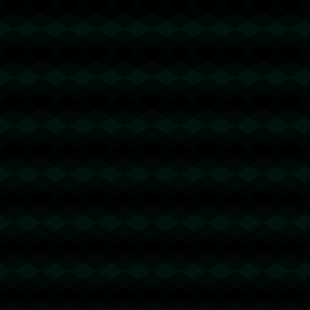
奇才队在接下来的交易中需要深思熟虑。失去普尔
尔通过交易重获其他优秀球员或选秀权益，将可能
对于快船队而言，普尔与哈登的合作不仅**提升了
于对手。普尔的加入让快船更加具备夺魁的潜力。
**结论**
乔丹·普尔申请加盟快船队的决定在NBA交易市场