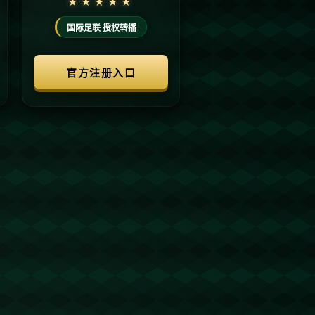
缝衔接​.
**迅速成为热点。本次交易不仅影响着奇才队和快船