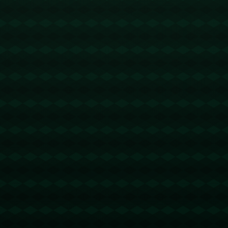
最令人印象深刻的便是**团队进攻火力**的全面开花。
主控后卫用精准传球串联全队，全场送出12次助攻，完
全掌控比赛节奏；锋线球员多次在转换进攻中得分；甚
至团队中扮演“蓝领”角色的球员也在二次进攻中频频得
手。整支球队的状态调动得如同精密仪器，7人得分上
双的纪录，诠释了即使不是“明星云集”，也有能力打出
高质量篮球。
特别需要提到球队内线核心，他不仅参与进攻还完成了
4次封盖，这种攻防一体的表现是东部第一始料未及
的。**“老鹰为何不能起飞？因为天空被遮挡了。”**赛
后，这句话成为社交媒体上的热门话题。这也从侧面反
映出，想在季后赛中走得更远，不仅依靠进攻端大展拳
脚，防守同样是团队足球的重要支撑。