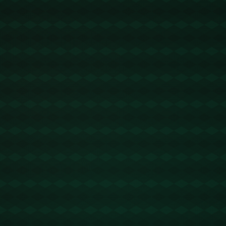
### **团队篮球的胜利：黑马书写历史新篇章**
这支被形容为“黑马”的球队，不断刷新外界对他们的认
知。从本场比赛开始前到结束后，哪怕对手是东部联盟
排名第一的劲旅，他们依然展现出不畏强敌的强大信