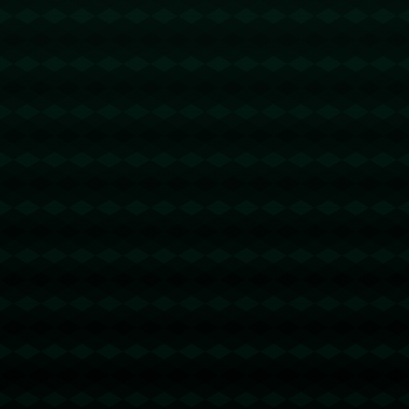
### **米切尔的38分：孤独英雄难敌众志成城**
相比黑马团队表现的整体性，身为东部第一球队核心的
**多诺万·米切尔**本场的38分显得无比孤单。比赛
中，米切尔拼尽全力，从中距离跳投到外线三分再到突
破杀篮，他几乎将自己的所有武器库完全打开。然而，