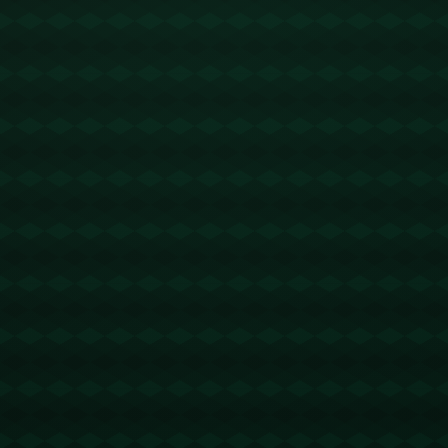
念。这场**7人得分上双**的胜利标志着他们在高强度
比赛中的团队篮球高度。无论是首发阵容还是替补球
员，各个角色都找到了自己的定位，并在关键时刻挺身
而出。
分析数据显示，球队在大部分比赛中都在强调人员轮转
和球权分享。本场比赛尤为如此，**替补席贡献近50
分、助攻总数超过对手25%的表现**，正是击垮东部头
名的重要因素。对比对手的战术过分倚重核心个人能
力，他们用集体篮球让外界再次注意到了“团队”这个词
的含义。
### **七人上双：攻防全面开花的惊艳表现**
比赛中，这支大黑马各个位置的球员均有高光表现，而