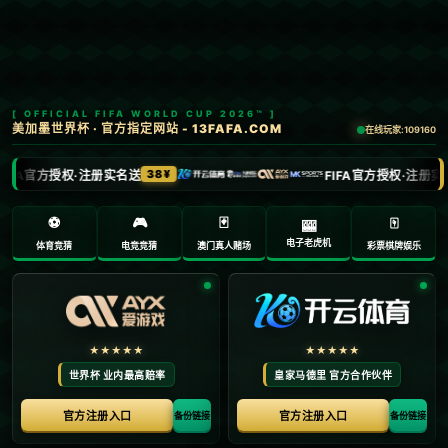
7人上双掀翻东部第一！大黑马创历史纪
录，米切尔38分孤立无援.