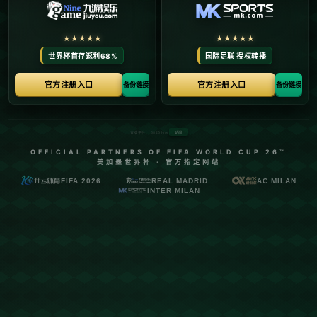
发布时间：2026-06-10
在足球的绿茵场上，有一种角色总是默默无闻，却不可
或缺，那就是助攻者。他们是球队的幕后英雄，为前锋
创造无数得分机会。**莱昂内尔·梅西**，不仅仅是一
个传说中的得分机器，更是一个助攻大师。他以惊人的
**381次助攻**领跑现役球员，无人能超过**300次**
的成就，这无疑让他成为了助攻榜上的“王者”。
**主题：梅西的助攻艺术**
梅西，这位在足坛上被称作“球王”的天才，凭借他无与
伦比的球技和敏锐的场上意识，已为队友送出无数关键
传球。他的每一次助攻，都是精心计算和艺术性的表
现。在足球史上，或许许多人以进球数衡量一名前锋的