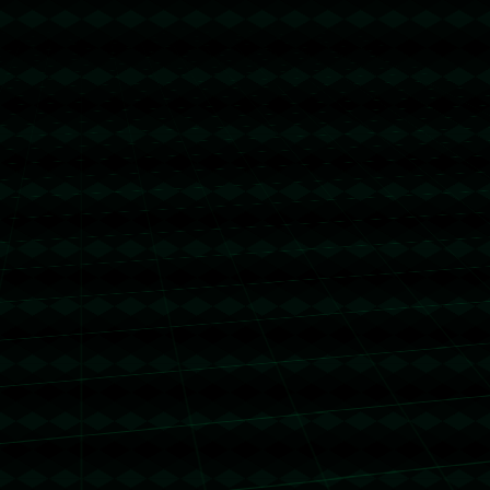
人意料的短传撕开对手防线。无论在何种位置，他对于
时机的把握总是恰到好处，以至于队友需要做的仅仅是
将球稳稳推入网中。
在今日的足球世界，助攻不仅是传球技术的象征，更是
团队合作的完美体现。而梅西，则是这一理念的最佳代
表。他的**381次助攻**不仅刷新了记录，更是一段关
于团队合作与个人天赋相结合的伟大传奇。在每一个助
攻背后，都是梅球王对足球的挚爱与奉献。
上一篇：皇馬關鍵球星因膝傷痛哭離開訓練場！或將缺席2024歐洲杯！.
下一篇：一线调研丨每赚1元钱9毛钱用来搞研发 “杭州六小龙”何以成功？.
Copyright 2024
爱游戏(ayx)中国官方网站_AYX SPORTS
All
Rights by
爱游戏