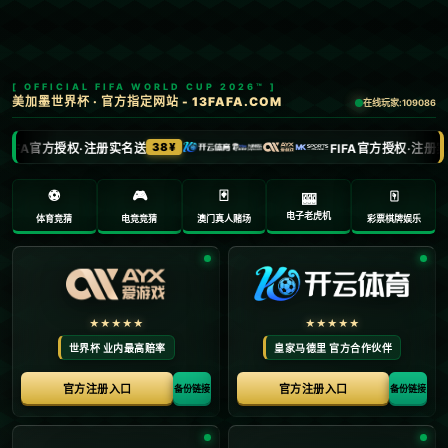
2-2！梅球王＝助攻王！381次助攻现役第
一人，其他没人过300的.