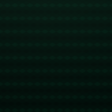
力，增强球队的竞争能力。然而，伤病的突如其来让球
队的这一计划不得不被迫搁置。球队管理层现在面临最
直接的问题便是如何在**戴维斯“无限期缺阵”**的情况
下调整战略，确保战绩不因他一人的缺阵而大受影响。
从独行侠的管理层角度来看，他们目前的首要任务是评
估戴维斯的具体伤情，并为可能的长期缺席做好准备。
而在短期内，如何在转会市场上找到能填补戴维斯空缺
的球员也成为一个巨大的挑战。
**篮球世界的“不确定性”**