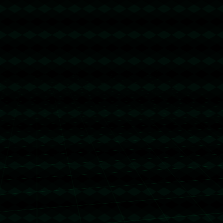
球队的市场反应也值得关注。独行侠为了弥补戴维斯的
缺阵，或许会在转会市场上采取一系列动作。这势必引
起其他球队的关注，进而可能引发联盟内的一些“小地
震”。事实上，球队间的交易和人员调整往往是赛季期
间风云变幻的主要因素之一。
展望未来，独行侠如何应对戴维斯的受伤不仅影响着他
们本赛季的表现，也在一定程度上反映出一个成功的球
队管理层需要具备的应变能力和策略眼光。在希望戴维
斯早日康复、重返赛场的同时，我们也期待独行侠及其
管理层能够在困境中找到新的出路，继续在竞争激烈的
联盟中展示出色的表现。