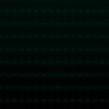
这次事件再一次提醒我们，篮球世界充满了无法预测的
“不确定性”。过去也有类似的案例，比如著名球员**凯
文·杜兰特**在签约后即因伤长期缺阵，让勇士队陷入
困境。这样的不确定性不仅影响到球队的战绩，也会影
响球队的士气及长期规划。
与此同时，对于球员个人来说，如何在伤病后保持良好
的心理状态和竞技状态同样重要。在历史上，不少球员
在重返赛场时，因为心理上的不适应而未能恢复到伤前
的水平。因此，**心理康复**和**身体康复**同样不可
忽视。
**联盟内的市场反应**