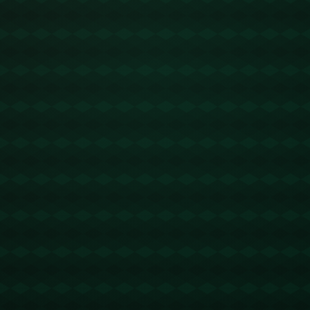
境。这一事件不仅牵动着独行侠的未来计划，也对他们
在联盟中的竞争力产生了直接而深远的影响。
**独行侠的困境与挑战**
对于独行侠来说，戴维斯的引进本来是为了提升整体实