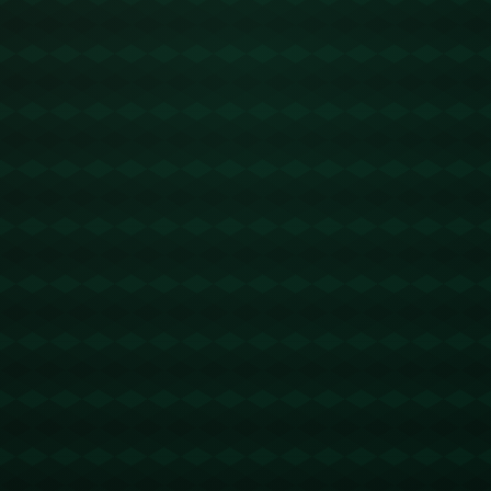
要性。在当今快节奏的NBA比赛中，各支球队都在孜孜
以求地加强防守，以应对对手强大的进攻火力。**像东
契奇这样对待防守的人**，无疑为球队注入了强大的信
心和动力。
**案例分析：独行侠的防守演变**
在过去的几个赛季中，达拉斯独行侠的防守表现有了显
著提升，这一点可以从数据中看出。尤其是在与众多强
队交锋时，独行侠常常凭借其**高效率的防守策略**，
成功限制对手的得分。分析这些比赛，我们不难发现，
正是因为东契奇与队友间的无缝协作和对防守的高要
求，使得独行侠在关键比赛中屡屡逆转局势。