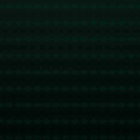
东契奇在场上的对抗强度给对手施加了巨大压力。在与
洛杉矶湖人的一场常规赛中，他多次成功干扰对手的关
键投篮，帮助球队将优势牢牢握在手中。通过精确的站
位和迅速的反应，他频繁完成抢断和盖帽，成为比赛的
防守核心。
**高对抗训练——东契奇的成功秘诀**
东契奇强调，高强度对抗的训练是他日常训练的重要组