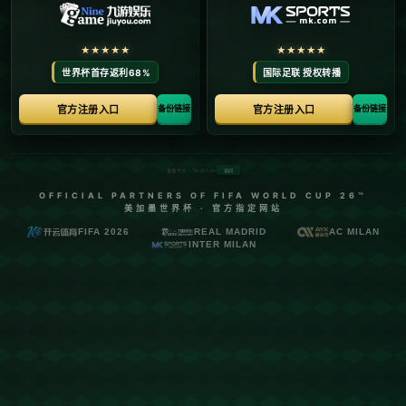
**东契奇谈防守：胜利源于高强度对抗**
在篮球世界中，防守一直被视为赢得比赛的重要基石，
而东契奇正是这方面的最佳代言人。作为达拉斯独行侠
的主力后卫，东契奇以其出色的进攻能力和日益提升的
防守技巧而闻名。**他坚信，高强度对抗是赢得比赛的
关键**。通过不断的努力和自我突破，东契奇在球场上
展示出的不仅仅是得分能力，更展现出他对防守的深刻
理解和运用。
在采访中，东契奇坦言：“胜利源于**高强度的对抗和
团队的共同努力**。进攻可以赢得一场比赛，而防守才
能赢得一个赛季。”在他的职业生涯中，他一直努力提
升自己的防守水平，并强调高强度对抗对比赛结果的重