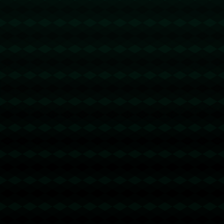
成部分。他认为，只有在训练中不断模拟比赛的对抗强
度，球员才能在真正的比赛中游刃有余。正因为如此，
他在训练时总是要求自己不懈努力，力求在**体能和技
巧**上都达到最佳状态。
这种训练模式也得到了教练和队友的高度认可。教练多
次表示，正是东契奇的日常训练态度，带动了整个球队
的训练氛围，提升了大家对防守的重视程度。