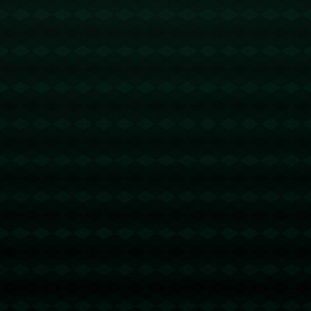
困境中的球队提供了宝贵的参考。
**借鉴成功经验和教训**，往往是球队恢复士气的有效
措施。在申京关于“真是不巧”的感慨中，可以感受到他
对当前现状的无奈和对未来的坚定信心。这种积极的心
态，是每一个竞技团队应有的态度。而在具体操作上，
可以通过提高训练强度、调整战术布局、加强团队内部
沟通等方式来实现。
**团队内部的沟通**和问题反馈显得尤为重要。许多时
候，问题的积累往往被忽视，最终导致球队状态进一步
下滑。体育管理者及教练需要采纳有效的沟通机制，确
保每位成员的声音都能被听到，问题得以及时解决。这
样一来，球队才能保持**整体向心力**，增强战斗力。
综上所述，申京在指出球队问题时，不仅展现了成熟的