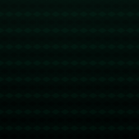
合体育新闻内容生产、数据分析、商业开发以及后续推
广活动等多个环节，运营商能有效提高整个**体育产业
链的效率与经济价值**。
例如，顶级的赛事运营商不仅传播比赛，还会深度开发
赛事IP以及相关衍生品。以中超联赛为例，通过直播和
社交互动平台的整合，该赛事不仅加速了粉丝效应的扩
大，还成功增加了品牌广告赞助，并推动了中国本土球
衣销售市场的增长。
**体育传播与产业整合的现状与机会**
当前，**移动互联网的普及与视频内容的高需求**双重
推动中国体育传播进入“云时代”。短视频平台如抖音、
快手已在体育新闻领域占据重要位置，成为赛事瞬间传
播的重要阵地。例如：重大赛事的进球集锦、运动员采