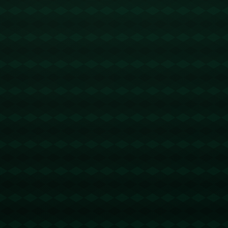
等数字化平台的多样性合作，已经成为现代体育新闻传
播的核心。
近年来，中国体育传播开始注重**内容个性化**和技术
赋能。比如，利用**人工智能**与大数据分析生成个性
化内容推荐，让观众能更高效地获取感兴趣的体育赛事
信息。以2022年北京冬奥会为例，相关报道通过社交媒
体、短视频平台的**爆裂式传播**，成功推动了冰雪运
动的全民关注。
**产业整合运营：打通体育价值链的关键路径**
体育产业已经从单一的赛事组织逐步发展为一个集赛事
运营、IP打造、数据服务和商业衍生开发的多元化体
系，而产业整合运营正是这个体系的核心所在。通过整