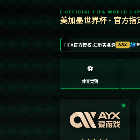
网站首页
公司简介
产品