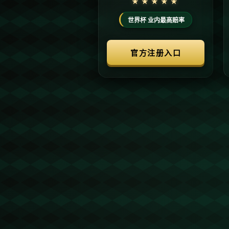
全英
**全英羽球赛：名宿期待艾塞申和石宇奇一战封王
在即将来临的全英羽球赛上，众多名宿对参赛选手
奇以及丹麦天才选手艾塞申都具备了夺冠的潜力，甚
**石宇奇和艾塞申：冠军的有力争夺者**