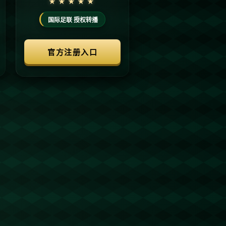
决赛.
新生力量的涌现。在名宿看来，中国羽毛球队的石宇