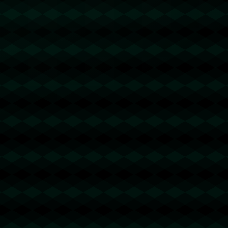
然经验上尚有欠缺，但他的**潜力和进步是无法被