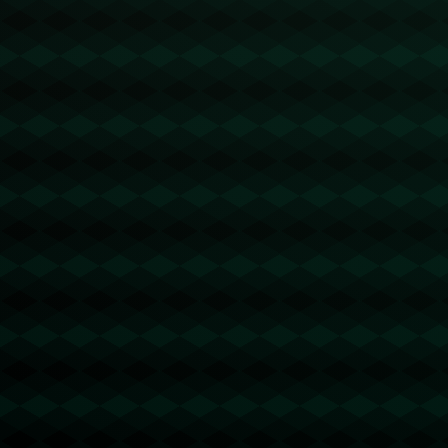
**小李的潜力与机会**
虽然石宇奇和艾塞申是冠军的热门人选，但“小李”
勇气和爆发力**不可小觑。在全英赛中，小李有望
**比赛技术分析与策略**
在此次全英羽球赛上，以下策略可能会决定选手能否
须迎接的挑战。其次，心理战术也是比赛中的重要
现实案例可以帮助进一步探讨策略的实施。例如，