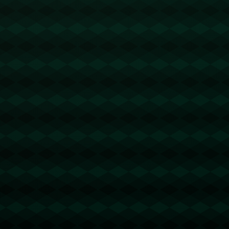
——李俊慧这样的新生力量也可能在比赛中给观众带来惊喜。尽管这位新星
凭借其锐意进取的打法走得更远。
战胜对手。首先，对比赛节奏掌控至关重要。如何**调试和保持自己的
环节。选手需要在关键时刻保持冷静和专注，以免被对手的突袭打乱节奏
石宇奇在与桃田贤斗的比赛中，就通过灵活运用心理战术，在比赛后期逆