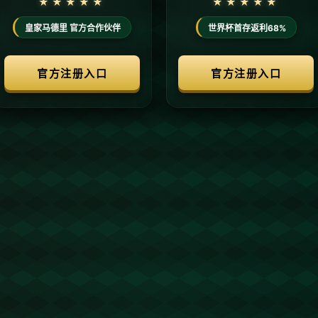
羽球赛｜名宿看好艾塞申石宇奇称王 也不排除小李闯
发布时间：2026-06-10
，小李也有望闯入决赛**
充满期待。此次羽坛盛事，备受关注的不仅是世界顶级选手的对决，还有
至不排除“小李”这样的新秀能够踏上决赛的舞台。