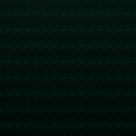
首先，冈崎慎司在球员时期就以**团队合作**和**领导
能力**著称，这两项素质都是一名优秀教练所不可或缺
的。他在莱斯特城队效力期间，不仅用实际行动诠释了
团队精神，还培养出了出色的临场应变能力。**莱斯特
城在2015-2016赛季夺得英超冠军**的奇迹背后，冈崎
的贡献不言而喻，他的努力和奉献精神正是在这一过程
中得到充分体现。
其次，冈崎在亚洲和欧洲两种截然不同的足球环境中积
累了丰富的经验，这使他对各个地区的足球文化和理念
都有深刻的理解。他曾表示：“**足球是一种全球语言
**，而我希望用这种语言在世界各地进行交流。”这句
话正是他对未来教练生涯的美好期许。