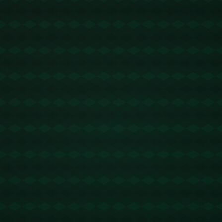
题。冈崎的努力和决心使他成为了日本及世界足球界的
标志性人物。
如今，冈崎慎司希望凭借**丰富的比赛经验**和**战术
知识**，在欧洲开启他的教练生涯。他深知，成为一名
优秀的教练不仅仅依赖于多年的球场经历，更需要不断
学习和适应新的足球理念。而欧洲，无疑是目前世界上
足球技战术创新的**风向标**。在欧洲，冈崎将有机会
接触到**顶尖的教练**和**先进的训练方法**，这对他
的转型至关重要。