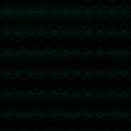
在往昔英甲时代也完成过五连冠的壮举。这些俱乐部