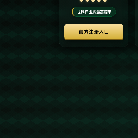
五大联
**五大联赛曾有11队获联赛五连冠！皇马上榜，拜仁