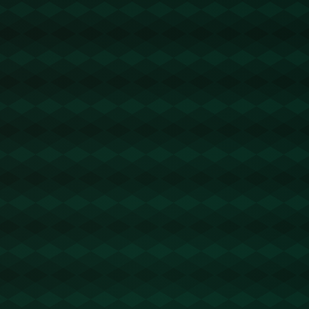
优秀球员的争夺阵地，各大豪门强队不仅在欧战中争奇斗艳，亦在国内联
足球历史上的王者之一。本篇文章将通过盘点这些球队的辉煌战绩，来探
从2012-13赛季开始，拜仁便没有让德甲冠军旁落，连续**11次捧