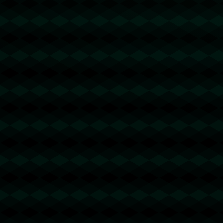
除了以上提到的球队，巴黎圣日耳曼在法甲完成过
背后的成功逻辑，离不开持续的资金投入、全方位