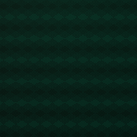
。这期间拜仁经历了不同的主教练，比如瓜迪奥拉、弗里克和如今的图赫
，这支球队以代际传承的力量，稳稳坐实德甲霸主地位。