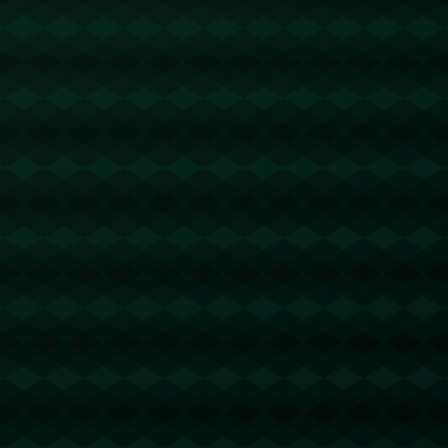
格诺这样的传奇球员。凭借稳定的战术体系和压倒性的
，但这段五连冠经历，已经是一块不可磨灭的历史丰
是过硬的阵容与稳定的管理机制。在这期间，球队核心包括
尤文还成为全球扩展品牌影响力的典范，尽管近年来