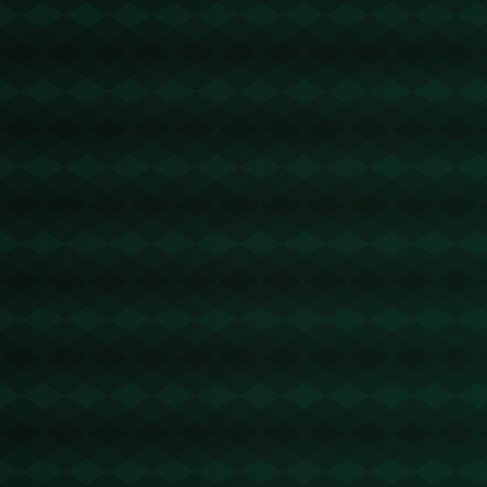
在欧洲足坛，**五大联赛**一直是顶级竞争力和
在联赛中连续拿下五连冠甚至更多的球队，绝对是
### 拜仁慕尼黑：11连冠，无人匹敌的统治力
作为德甲的绝对霸主，拜仁慕尼黑的统治力难以超越。