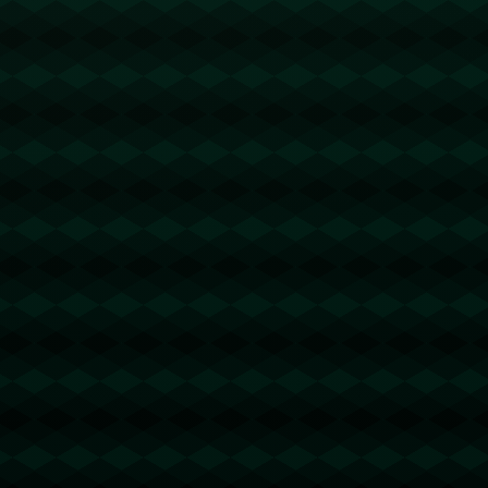
甲历史留下过“五连冠”的辉煌。AC米兰的五连冠发生于1991-1995
则让“蓝黑军团”在2009-10赛季达到了顶峰，完成了三冠王壮举。这些曾