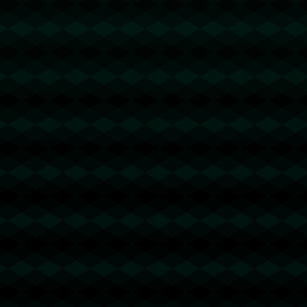
多次五连冠，巴塞罗那在瓜迪奥拉执教期间也曾刷新西甲版图，而利物浦
的阵容搭建以及卓越的足球哲学。