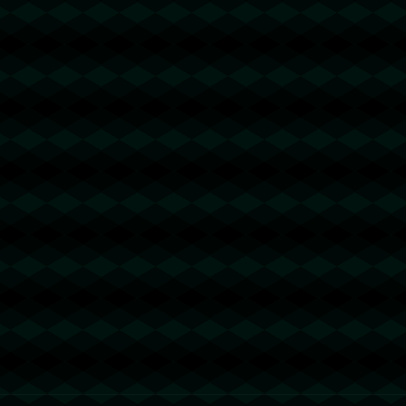
疑是足球历史上的王者。**关键词：五大联赛、五连冠、拜仁、皇马*
布蘭特建功.