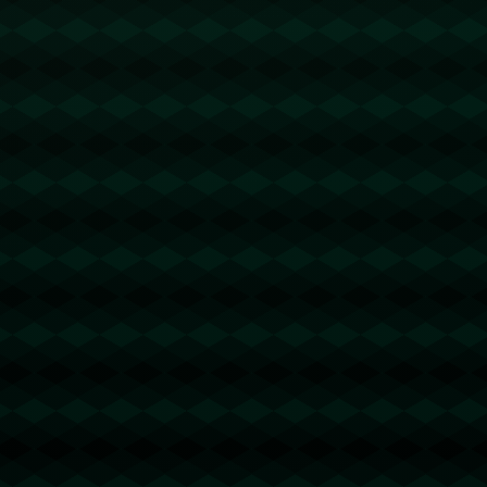
输送“燃料”，无论是在中场传控还是最后一传上都具有决定性作用。泰国
站位上更加紧密，防止对手通过简单的直塞球撕破防线。
的威胁寥寥无几。次回合中，他们需要更果断地利用边路传中和纵深突破
在比赛开局阶段进球，心理优势将迅速转向他们的一方。
心理压力。尤其在面对逆境时，他们容易急于求成，从而导致失误频频。