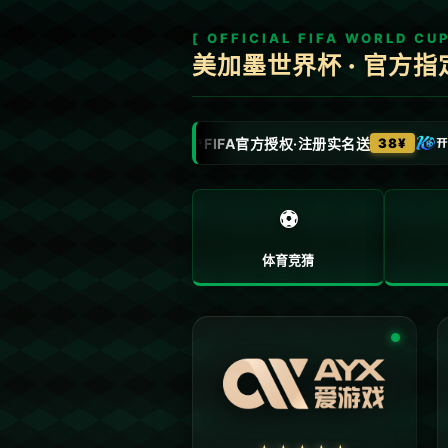
网站首页
公司简介
产品