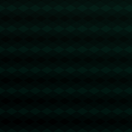
在首回合比赛中，阮春山如“发动机”一般为越南队
场对其进行贴身盯防**。同时，后防线需要在协防
2. **提升进攻效率**
泰国队在首回合中的射门次数不少，但真正意义上
握住每一次得分机会，减少无谓的浪费。如果能够
3. **克服心理压力，注重全场专注度**
不得不提的是，首回合失利让泰国队背负了不小的
保持*“一球一球来”的冷静心态*。