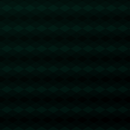
需要采取更高强度的中场逼抢策略，**派出防守型中
，避开越南中路的密集防守。此外，泰国前锋必须把
主教练需要在赛前调整好全队的心态，确保球员始终