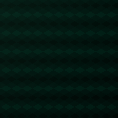
他们未能将控球转化为实际威胁，对手则凭借几次犀
威胁球，都让泰国队的防线疲于奔命。这种个人能力与
还能够带动整支球队的攻守节奏。可以说，泰国队若
要重点关注的战术调整：