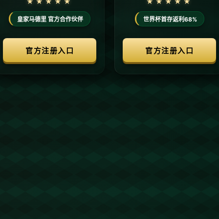
南亚足球赛决赛次回合｜ 泰国若要翻盘 需跨越“春山
发布时间：2026-06-10
“春山”**