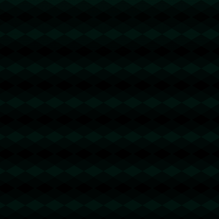
赛事决赛中成功实现翻盘。当时他们在首回合0比2落后的情况下，通过不
心，历史并非无法重演。球队应继续发扬自身技术流的风格，在控球环节
更是他们自己的阴影。挑战固然巨大，但足球的魅力恰在于未知的可能性