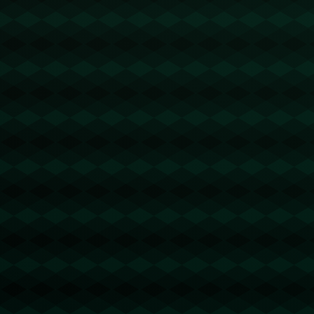
毫无疑问，姆巴佩是全球最受欢迎的足球明星之一
事，它可能会让比赛变得更有悬念。巴黎圣日耳曼
激发更多球员的潜力，从而改变整个比赛的动态和
例如，上赛季巴黎圣日耳曼在队内核心缺阵的某些比
入关注球队运作的人来说，观察整个团队如何应对
### 北京举办：国际化视野与观赛新体验
法国超级杯选择在北京举办，体现了法国足球联盟
离欣赏顶级法甲球队的技术和战术理念。