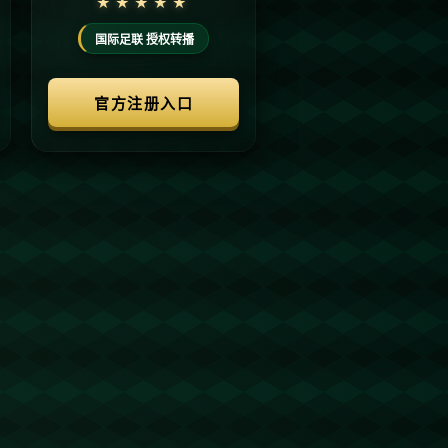
京举办.
，不少球迷纷纷感叹“没有姆总，毫无看点”。但这