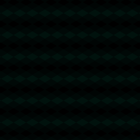
表现而成为赛季经典。内马尔与C罗的直接交锋、整场
，每一支球队都将在国际舞台上全力争胜，从而为球
碰撞的舞台，即便缺少超级球星，它仍然能展现足球的
与热血拼搏。