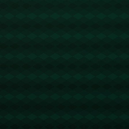
次的超级杯仍然齐聚了法甲顶尖队伍。巴黎圣日耳曼（PSG）、马赛、