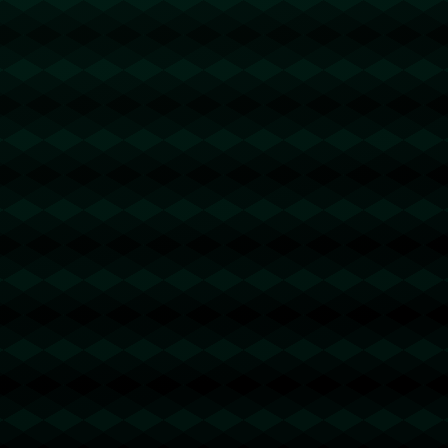
”。此外，比赛还可能吸引更多国内媒体和品牌的参
关注度与投入感。**更重要的是，法国超级杯这样