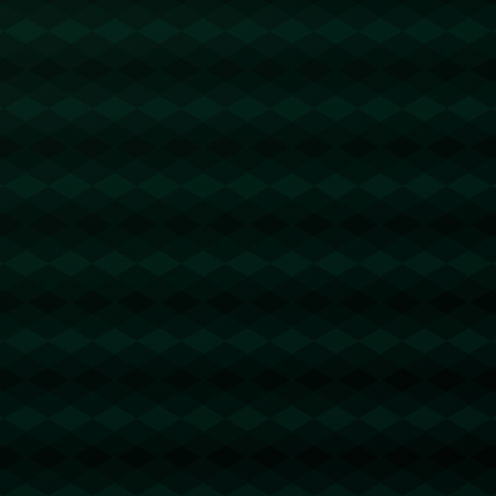
“没有姆总，毫无看点”。但姆巴佩的缺席未必是坏
得明显。当他缺席时，球队可能需要重新调整战术、
极有可能挺身而出，贡献精彩表现。** 对于那些深
法两国体育文化交流，同时也让中国球迷有机会近距