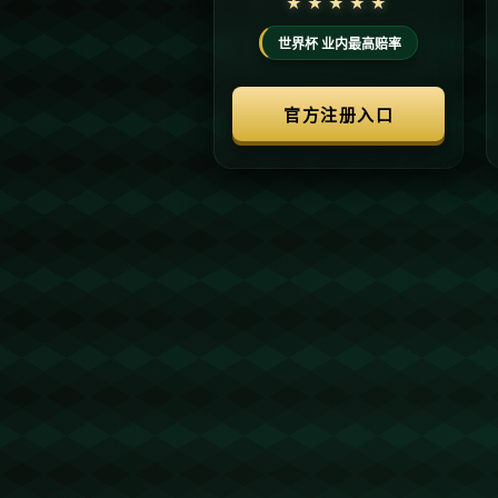
没有姆
**没有姆总，毫无看点！新赛季的法国超级杯将于8
法国超级杯，这一传统足球盛宴即将在北京拉开帷
样的观点是否真的公允？本地观众是否能错过一次
### 法国超级杯：全球足球迷的年度狂欢