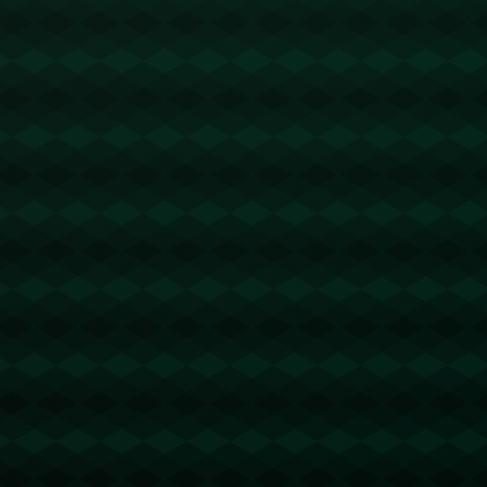
碰撞***，也阐述了团队协作的重要性。在篮球运动中，明星球员的个人
胜利的主要原因，而布克的出色发挥也凸显了太阳队的潜力。