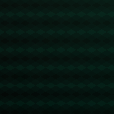
**巅峰对决的魅力所在**
这场比赛不仅展示了两位巨星在***球场上的激情
队胜利。在这场对决中，字母哥的表现无疑是雄鹿
**球迷热议与未来展望**