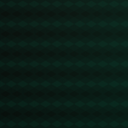
字母哥阿德托昆博作为雄鹿的核心，以其**超凡的
止在进攻端无可匹敌，他的防守也堪称顶级。在这
**布克不甘示弱**
另一方面，太阳队的德文·布克则通过自己的**精
太阳队紧咬比分。尽管球队最终未能制止连败势头