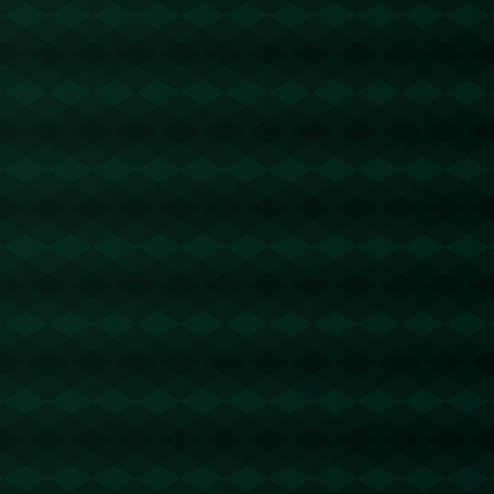
在篮下的强势表现，一次次撕裂太阳的防线。字母哥不
占据优势。
锐的场上洞察力和组织能力不断为球队创造机会，帮助