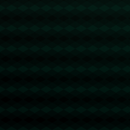
比赛结束后，球迷们纷纷在社交媒体上热议这场巅
对布克的表现充满期待，认为队伍只需要稍作调整
随着赛季的深入，两队势必会在接下来的比赛中继
这样精彩的比赛都可以称为一场视觉盛宴，让我们