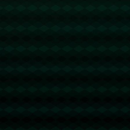
峰对决。支持雄鹿的粉丝们为字母哥的神勇表现感到自豪，认为这才是篮球
，就能重新找回胜利的节奏。
续交锋。这场巅峰对决不仅是字母哥与布克个人表现的较量，更是两支球
共同期待两位巨星在未来赛场上的再次对决。