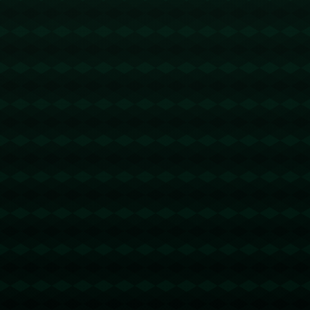
从赛后回放来看，这次判罚确实存在一些争议。周琦的
情绪失控固然不利于比赛，但裁判在关键时候的尺度把
控也需要反思。近年来，**CBA裁判判罚**问题频频成
为焦点，多位球员因不满裁决而引发冲突。本场比赛无
疑是一次缩影，但作为职业球员，周琦显然在情绪管理
上仍需提升，尤其是在球队落后的困境中，他的冷静显
得尤为重要。
### **北京连败，前四目标如何延续？**
两连败后，北京首钢目前的排名已逐步下滑，前四的竞
争形势愈加严峻。从战术层面看，北京队的主要问题在
于**核心球员状态波动**与角色球员表现不足。本场数
据表明，北京队的整体命中率仅为42.8%，而对手达到
了52.3%。此外，在关键篮板与失误控制上，北京都落