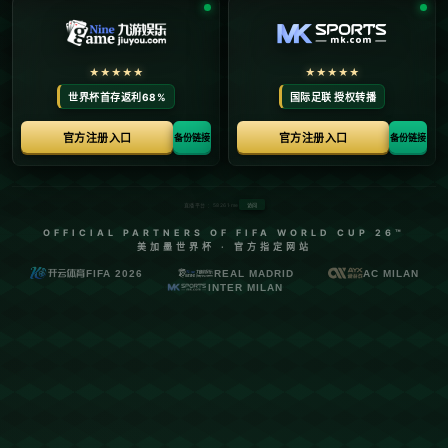
发布时间：2026-06-10
**10分完败！CBA火爆一战，周琦怒喷裁判被驱逐，北
京连败远离前四！**
*在CBA的历史上，争议与激情从来不缺席，而昨日的