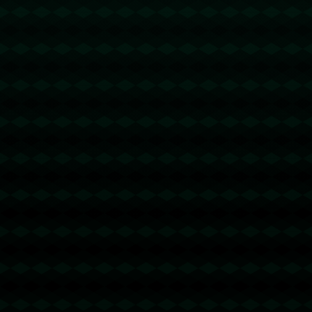
后明显。
北京队的这场失利在一定程度上是比赛节奏被打乱的体
现。本赛季他们对“快节奏”打法的依赖较高，而一旦这
种节奏被对手打散，他们将显得不知所措。这让人不禁
想起本赛季另一场相似的失利，当时面对广东，同样因
为心态失衡导致溃败。
### **裁判与情绪细节，CBA未来发展的镜鉴**
情绪失控和裁判争议一直是CBA赛场上的敏感话题。从
周琦本场比赛的“怒喷”事件，我们可以看到，不少球员
在面对判罚时缺乏冷静，这在一定程度上影响了CBA的
整体观感。同时，这也再度提醒联盟，**裁判执法标准
的统一与透明化的改进**迫在眉睫。只有球员、裁判共
同进步，CBA整体竞技水平才能有质的提升。