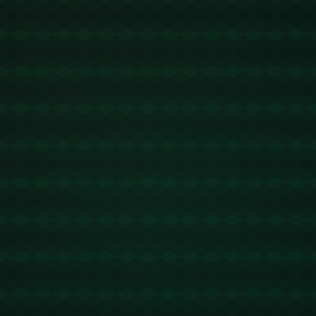
在关键时刻对比赛走势的影响力。
**比赛的转折点**
本场比赛初期，皇马的表现相对被动，对方球队利用快
速反击多次威胁皇马的球门。在如此紧张的局势下，*
贝林汉姆*的失误曾导致球队一度落后。然而，**他迅
速从困境中走出，在下半场凭借一次令人惊叹的突破射
门实现反超**。这个进球不但激励了队友，也成为比赛
的转折点，使皇马最终逆转胜利。
**皇马登顶的意义**
此次胜利使得皇马成功以领先优势登上西甲积分榜榜
首。登顶不仅仅是荣誉的象征，更强化了皇马在本赛季
冲击冠军的信心。**这一成绩得益于球队整体战术的成