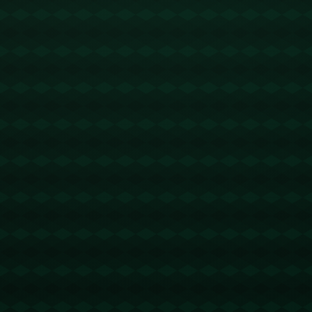
功实施和关键球员如贝林汉姆的出色发挥**。对于皇马
的对手而言，这次胜利也是一个强有力的信号，表明皇
马在新赛季来势汹汹。
**球队的战略调整**
本场比赛中，皇马展示了其在战术上的灵活性和随机应