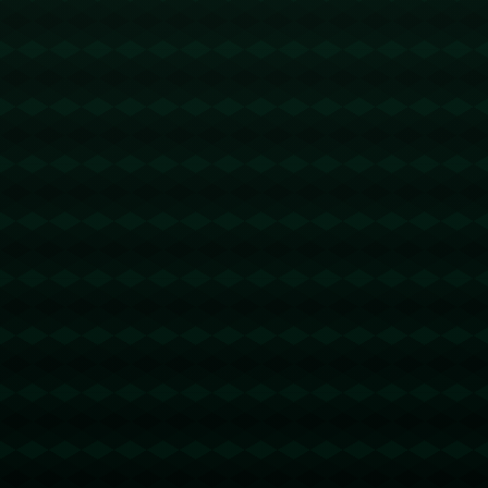
变的能力。在贝林汉姆的失误后，主教练迅速调整了球
队的战术布局，加强了中场的控制力。**这种调整为球
队的逆转创造了条件**，展示了皇马教练团队的高超智
慧和良好的应对能力。
**对西甲格局的影响**
随着皇马的胜利，西甲联赛的竞争格局变得更加激烈。
这场比赛不仅巩固了皇马的榜首位置，也促使其他竞争