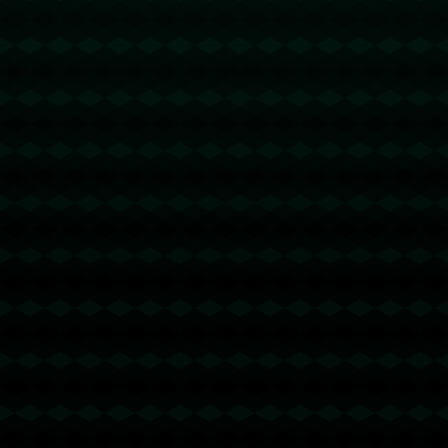
#### 未来展望
**尼克斯队和雄鹿队的未来发展将如何演变**，无疑是
本赛季的重大悬念。对于尼克斯而言，保持当前的好状
态，继续加强对细节的把控，将可能使他们在季后赛中