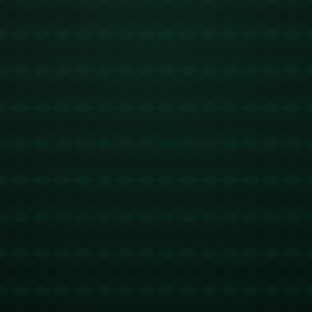
风采。**核心球员的突出表现**是尼克斯连续胜利的关
键，他们在攻防两端的出色发挥使球队始终保持在上
风。
**攻击线上，得分后卫和小前锋的组合给对手带来了巨
大压力**。与此同时，内线球员在篮板和防守的统治力
更是不可忽视。这种强势的表现不仅让他们在赛季初占
据优势，也显示出这支球队未来的巨大潜力。
#### 雄鹿队的困境
**雄鹿队的情况却不容乐观**。作为一直以来的强队，
他们在近几赛季都保持着不俗的竞争力。然而，本赛季
以来，核心球员的伤病和状态不佳让球队陷入**缺核心
困境**。曾经无往不利的阵容，如今因无法稳定发挥而