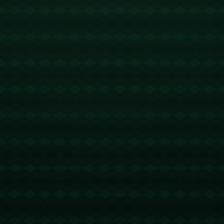
在伯利的雕像计划曝光后不久，球队却意外宣布取消客
场补贴。这一举措立即引发了球员和职员的强烈不满。
在他们看来，**客场补贴不仅是经济支持，更是对球队
成员不懈努力的认可**。取消补贴不仅可能导致经济困
难，还可能影响球队的整体士气。有报道称，多名球员