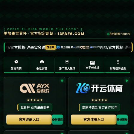
氣勢不能輸！伯利欲斥巨資建雕像 球隊取
消客場補貼引強烈不滿！.