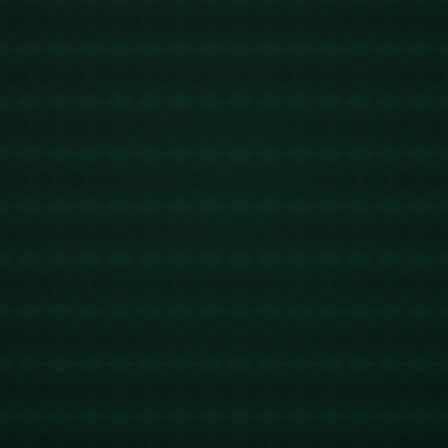
随着越来越多球队开始重视品牌形象，伯利提议为球队
建造一座宏伟的雕像，以彰显球队的历史和精神。在他
看来，**塑造一个具象化的标志**不仅可以激励球员，
也能在球迷中引发强烈的共鸣。这座雕像不仅是对球队
辉煌历史的致敬，更是希望借此树立一个无形的精神堡
垒。然而，这一计划受到质疑，因为雕像所需的巨额资
金可能会影响球队的其他重要事务，例如对球员的技术
支持和后勤保障。
### 取消客场补贴：隐藏的隐患