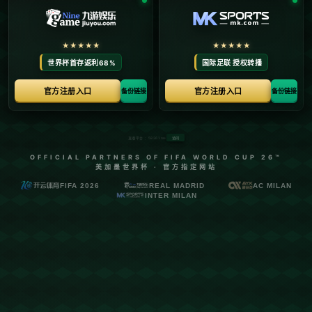
发布时间：2026-06-10
在现代体育界，球队管理不仅关乎场上表现，更涉及到
场下的种种决策。这些决策不仅影响球员和教练，还能
显著改变球队的整体形象。本文将探讨伯利意图斥巨资
建雕像，而球队取消客场补贴所引发的风波及其背后的
深层次原因。
### *追求气势的代价：伯利的雕像计划*